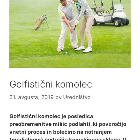
Golfistični komolec
31. avgusta, 2019
by
Uredništvo
Golfistični komolec je posledica
preobremenitve mišic podlahti, ki povzročijo
vnetni proces in bolečino na notranjem
(medialnem) področju komolčnega sklepa. V