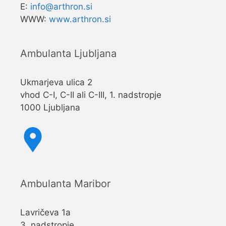
E:
info@arthron.si
WWW:
www.arthron.si
Ambulanta Ljubljana
Ukmarjeva ulica 2
vhod C-I, C-II ali C-III, 1. nadstropje
1000 Ljubljana
Ambulanta Maribor
Lavričeva 1a
3. nadstropje