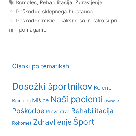
Tags
Komolec
,
Rehabilitacija
,
Zdravljenje
Poškodbe sklepnega hrustanca
Poškodbe mišic – kakšne so in kako si pri
njih pomagamo
Članki po tematikah:
Dosežki športnikov
Koleno
Naši pacienti
Mišice
Komolec
Operacija
Poškodbe
Rehabilitacija
Preventiva
Šport
Zdravljenje
Rokomet