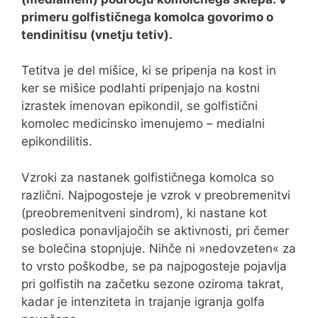
primeru golfističnega komolca govorimo o
tendinitisu (vnetju tetiv).
Tetitva je del mišice, ki se pripenja na kost in
ker se mišice podlahti pripenjajo na kostni
izrastek imenovan epikondil, se golfistični
komolec medicinsko imenujemo – medialni
epikondilitis.
Vzroki za nastanek golfističnega komolca so
različni. Najpogosteje je vzrok v preobremenitvi
(preobremenitveni sindrom), ki nastane kot
posledica ponavljajočih se aktivnosti, pri čemer
se bolečina stopnjuje. Nihče ni »nedovzeten« za
to vrsto poškodbe, se pa najpogosteje pojavlja
pri golfistih na začetku sezone oziroma takrat,
kadar je intenziteta in trajanje igranja golfa