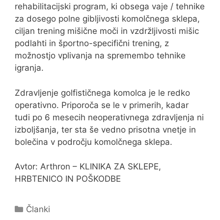
rehabilitacijski program, ki obsega vaje / tehnike
za dosego polne gibljivosti komolčnega sklepa,
ciljan trening mišične moči in vzdržljivosti mišic
podlahti in športno-specifični trening, z
možnostjo vplivanja na spremembo tehnike
igranja.
Zdravljenje golfističnega komolca je le redko
operativno. Priporoča se le v primerih, kadar
tudi po 6 mesecih neoperativnega zdravljenja ni
izboljšanja, ter sta še vedno prisotna vnetje in
bolečina v področju komolčnega sklepa.
Avtor: Arthron – KLINIKA ZA SKLEPE,
HRBTENICO IN POŠKODBE
Categories
Članki