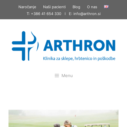
Skip
Naročanje
Naši pacienti
Blog
O nas
to
T: +386 41 654 330 I E:
info@arthron.si
content
Menu