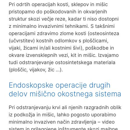
Pri odrtih operacijah kosti, sklepov in mišic
pristopamo do poškodovanih in okvarjenih
struktur skozi večje reze, kadar ti niso dostopni
z minimalno invazivnimi tehnikami. S takšnimi
operacijami zdravimo zlome kosti (osteosinteza
(učvrstitev) kostnih odlomkov s ploščicami,
vijaki, žicami in/ali kostnimi šivi), poškodbe in
okvare izvensklepnih vezi, kit in mišic. Izvajamo
tudi odstranjevanje ostosintetskega materiala
(ploščic, vijakov, žic …).
Endoskopske operacije drugih
delov mišično okostnega sistema
Pri odstranjevanju krvi ali njenih razgradnih oblik
iz podkožja in mišic, lahko pogosto uporabimo
minimalno invaziven način zdravljenja – video
sistem in prilagojene inštrumente skozi majhne,