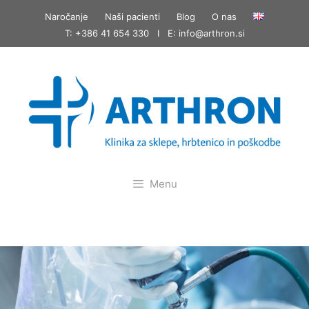
Skip
Naročanje
Naši pacienti
Blog
O nas
to
T: +386 41 654 330 I E:
info@arthron.si
content
Menu