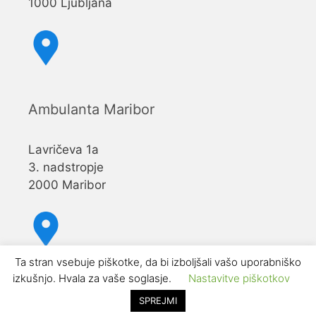
1000 Ljubljana
Ambulanta Maribor
Lavričeva 1a
3. nadstropje
2000 Maribor
Ta stran vsebuje piškotke, da bi izboljšali vašo uporabniško
izkušnjo. Hvala za vaše soglasje.
Nastavitve piškotkov
SPREJMI
ARTHRON- Klinika za sklepe, hrbtenico in poškodbe