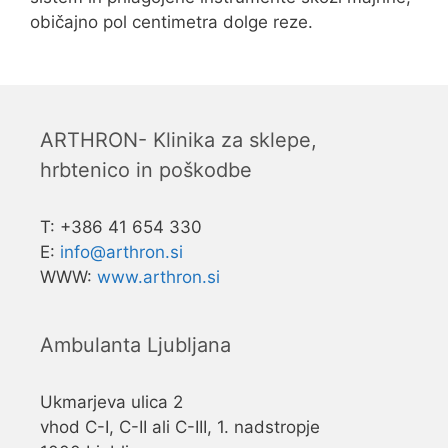
običajno pol centimetra dolge reze.
ARTHRON- Klinika za sklepe,
hrbtenico in poškodbe
T: +386 41 654 330
E:
info@arthron.si
WWW:
www.arthron.si
Ambulanta Ljubljana
Ukmarjeva ulica 2
vhod C-I, C-II ali C-III, 1. nadstropje